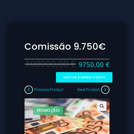
Comissão 9.750€
100000,00
€
9750,00
€
VOLTAR À MINHA CONTA
Previous Product
Next Product
PROMOÇÃO!