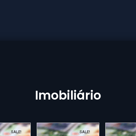
Imobiliário
SALE!
SALE!