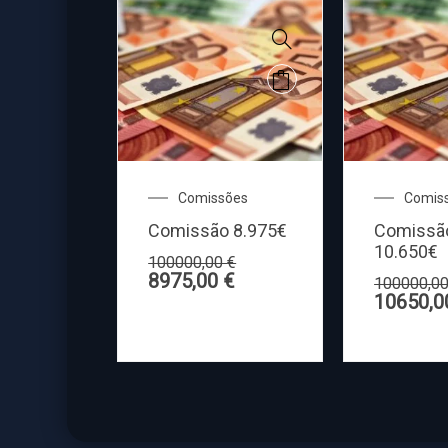
Comissões
Comis
Comissão 8.975€
Comissã
10.650€
100000,00
€
8975,00
€
100000,0
10650,