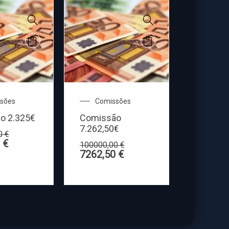
sões
Comissões
o 2.325€
Comissão
7.262,50€
00
€
0
€
100000,00
€
7262,50
€