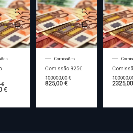
sões
Comissões
Comis
o
Comissão 825€
Comissã
100000,00
€
100000,
825,00
€
2325,0
0
€
00
€