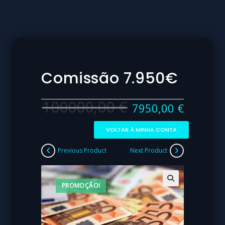
Comissão 7.950€
100000,00
€
7950,00
€
VOLTAR À MINHA CONTA
Previous Product
Next Product
PROMOÇÃO!