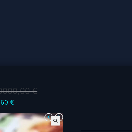
0000,00
€
,60
€