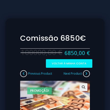
Comissão 6850€
100000,00
€
6850,00
€
VOLTAR À MINHA CONTA
Previous Product
Next Product
PROMOÇÃO!