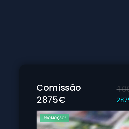
Comissão
10
2875€
287
PROMOÇÃO!