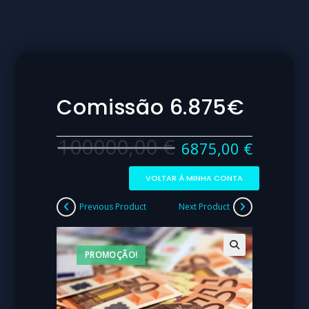
Comissão 6.875€
100000,00
€
6875,00
€
VOLTAR À MINHA CONTA
Previous Product
Next Product
PROMOÇÃO!