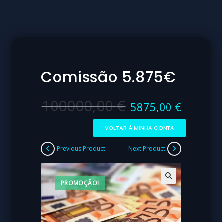
Comissão 5.875€
100000,00
€
5875,00
€
VOLTAR À MINHA CONTA
Previous Product
Next Product
PROMOÇÃO!