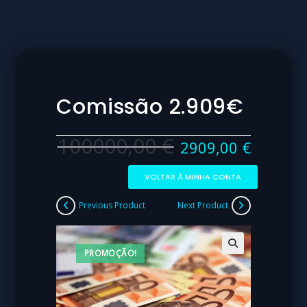
Comissão 2.909€
100000,00
€
2909,00
€
VOLTAR À MINHA CONTA
Previous Product
Next Product
PROMOÇÃO!