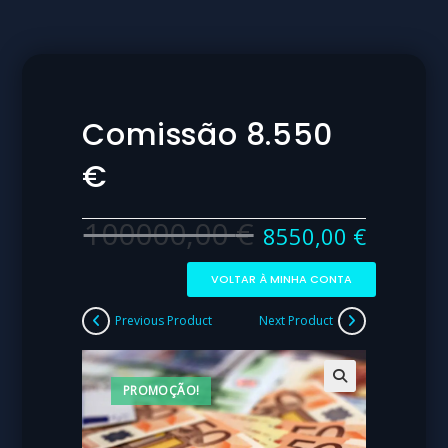
Comissão 8.550
€
100000,00
€
8550,00
€
VOLTAR À MINHA CONTA
Previous Product
Next Product
PROMOÇÃO!