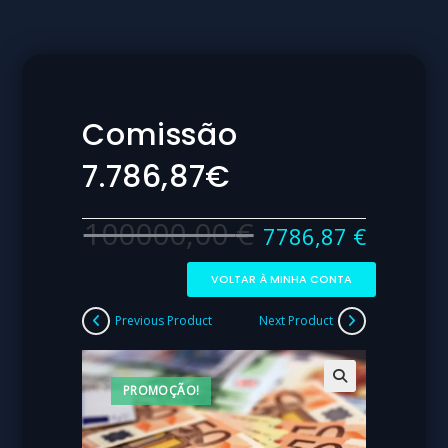
Comissão
7.786,87€
100000,00
€
7786,87
€
VOLTAR À MINHA CONTA
Previous Product
Next Product
PROMOÇÃO!