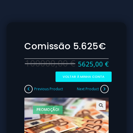
Comissão 5.625€
100000,00
€
5625,00
€
VOLTAR À MINHA CONTA
Previous Product
Next Product
PROMOÇÃO!