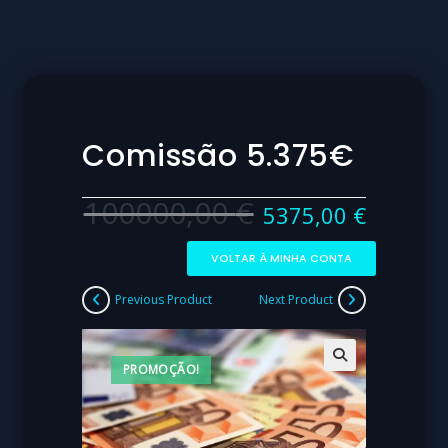
Comissão 5.375€
100000,00
€
5375,00
€
VOLTAR À MINHA CONTA
Previous Product
Next Product
PROMOÇÃO!