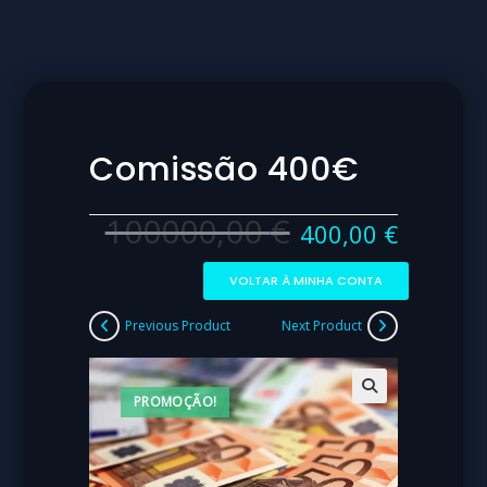
Comissão 400€
100000,00
€
400,00
€
VOLTAR À MINHA CONTA
Previous Product
Next Product
PROMOÇÃO!