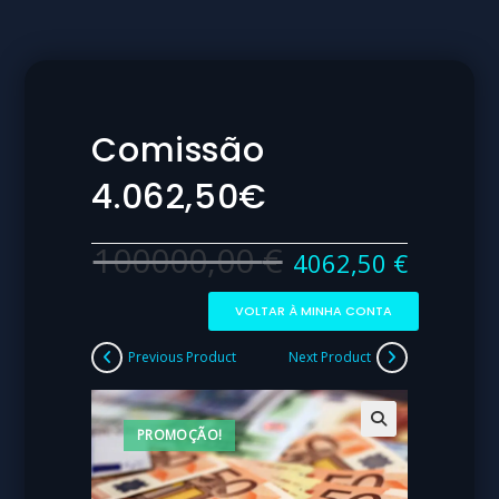
Comissão
4.062,50€
100000,00
€
4062,50
€
VOLTAR À MINHA CONTA
Previous Product
Next Product
PROMOÇÃO!