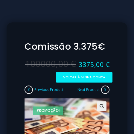
Comissão 3.375€
100000,00
€
3375,00
€
VOLTAR À MINHA CONTA
Previous Product
Next Product
PROMOÇÃO!