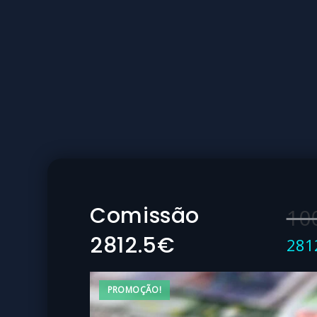
Comissão
10
2812.5€
281
PROMOÇÃO!