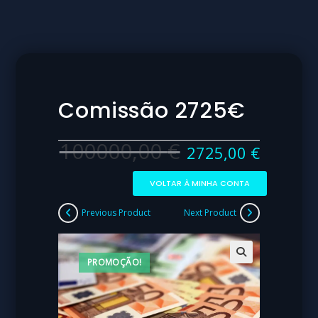
Comissão 2725€
100000,00
€
2725,00
€
VOLTAR À MINHA CONTA
Previous Product
Next Product
PROMOÇÃO!