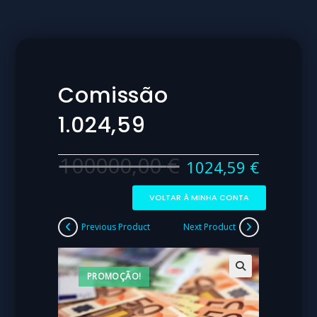
Comissão
1.024,59
100000,00
€
1024,59
€
VOLTAR À MINHA CONTA
Previous Product
Next Product
PROMOÇÃO!